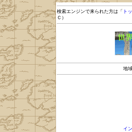
検索エンジンで来られた方は「
ト
Ｃ）
地
イ